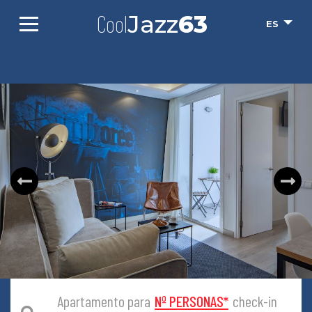
Cool
Jazz
63
ES
Apartamento para
Nº PERSONAS
*
check-in