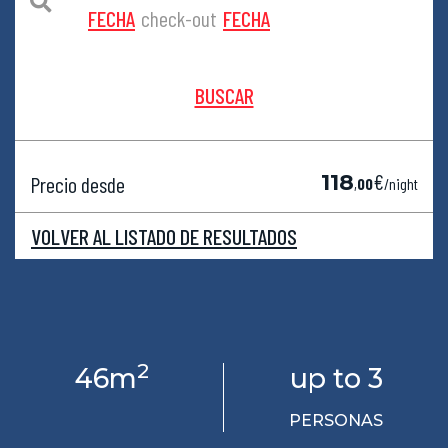
FECHA
check-out
FECHA
BUSCAR
€
118
Precio desde
,
00
/night
VOLVER AL LISTADO DE RESULTADOS
2
46m
up to 3
PERSONAS