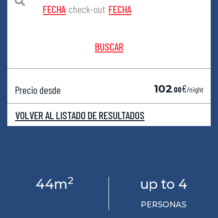
FECHA
check-out
FECHA
BUSCAR
€
102
Precio desde
,
00
/night
VOLVER AL LISTADO DE RESULTADOS
2
44m
up to 4
PERSONAS