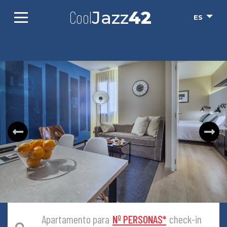
Cool
Jazz
42
ES
Apartamento para
Nº PERSONAS
*
check-in