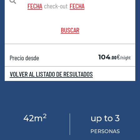
FECHA
check-out
FECHA
BUSCAR
€
104
Precio desde
,
00
/night
VOLVER AL LISTADO DE RESULTADOS
2
42m
up to 3
PERSONAS