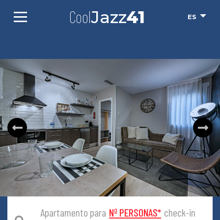
Cool
Jazz
41
ES
Apartamento para
Nº PERSONAS
*
check-in