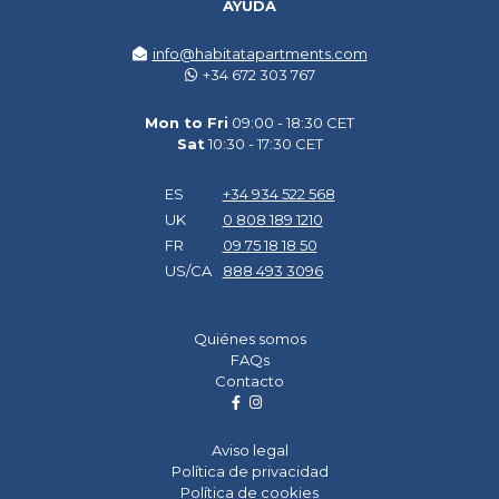
AYUDA
info@habitatapartments.com
+34 672 303 767
Mon to Fri
09:00 - 18:30 CET
Sat
10:30 - 17:30 CET
ES
+34 934 522 568
UK
0 808 189 1210
FR
09 75 18 18 50
US/CA
888 493 3096
Quiénes somos
FAQs
Contacto
Aviso legal
Política de privacidad
Política de cookies