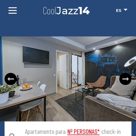
Cool
Jazz
14
ES
Apartamento para
Nº PERSONAS
*
check-in