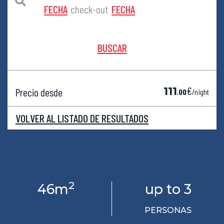
FECHA
check-out
FECHA
BUSCAR
€
111
Precio desde
,
00
/night
VOLVER AL LISTADO DE RESULTADOS
2
46m
up to 3
PERSONAS