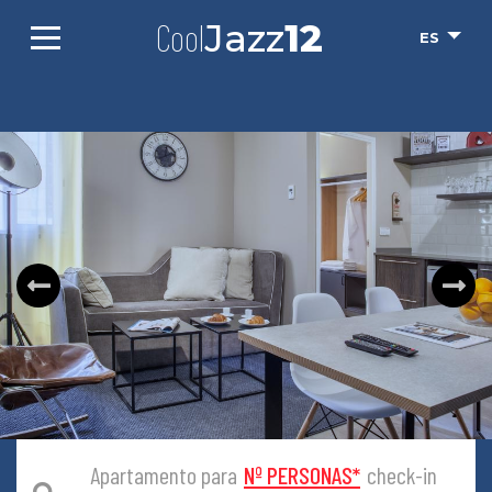
Cool
Jazz
12
ES
Apartamento para
Nº PERSONAS
*
check-in