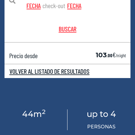
FECHA
check-out
FECHA
BUSCAR
€
103
Precio desde
,
00
/night
VOLVER AL LISTADO DE RESULTADOS
2
44m
up to 4
PERSONAS